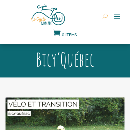

0 ITEMS
Bicy’Québec