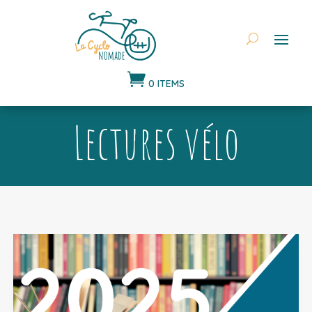

0 ITEMS
Lectures vélo