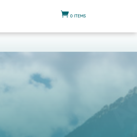

0 ITEMS