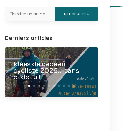
Derniers articles
Idées de cadeau
cycliste 2026… sans
cadeau !