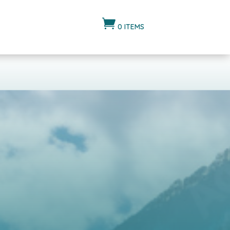

0 ITEMS