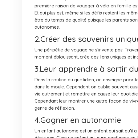
première raison de voyager à vélo en famille es
Et qui plus est, même si les défis restent les mê
être du temps de qualité puisque les parents sont 
autonomes.
2.Créer des souvenirs uniqu
Une péripétie de voyage ne s'invente pas. Trav
moment éblouissant, crée des liens uniques et indé
3.Leur apprendre à sortir d
Dans la routine du quotidien, on enseigne priorit
dans le moule. Cependant on oublie souvent auss
vie autrement et remettre en cause leur quotidie
Cependant leur montrer une autre façon de vivre
genre de réflexion.
4.Gagner en autonomie
Un enfant autonome est un enfant qui sait qu'il a 
décisions. C'est un enfant qui aura confiance en l