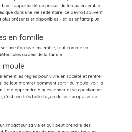
t bien l'opportunité de passer du temps ensemble.
mes que dans une vie sédentaire, ce devrait souvent
plus présents et disponibles - et les enfants plus
es en famille
erser une épreuve ensemble, tout comme un
fectibles au sein de la famille.
u moule
airement les règles pour vivre en société et rentrer
i de leur montrer comment sortir du moule, voir la
n. Leur apprendre à questionner et se questionner.
, c'est une très belle façon de leur proposer ce
un impact sur sa vie et qu'il peut prendre des
ui. Et ça ce n'est pas de moi, à peu près tous les