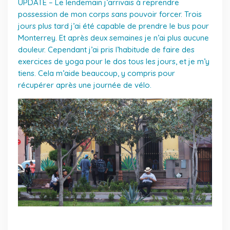
UPDATE – Le lendemain j’arrivais à reprendre
possession de mon corps sans pouvoir forcer. Trois
jours plus tard j’ai été capable de prendre le bus pour
Monterrey. Et après deux semaines je n’ai plus aucune
douleur. Cependant j’ai pris l’habitude de faire des
exercices de yoga pour le dos tous les jours, et je m’y
tiens. Cela m’aide beaucoup, y compris pour
récupérer après une journée de vélo.