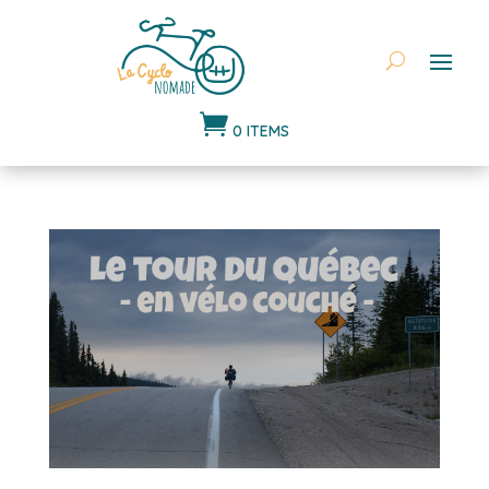

0 ITEMS