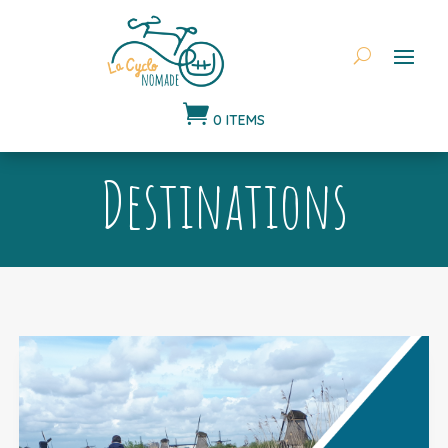

0 ITEMS
Destinations