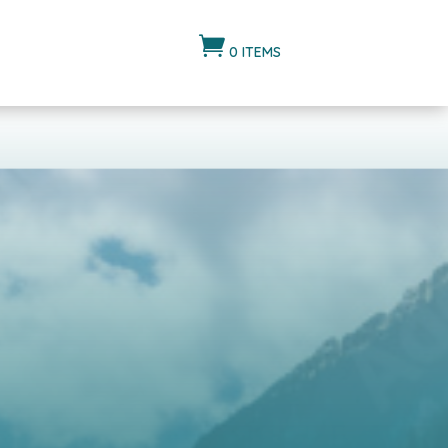

0 ITEMS