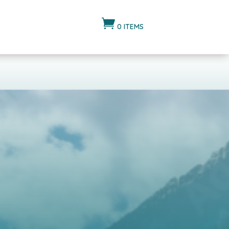

0 ITEMS