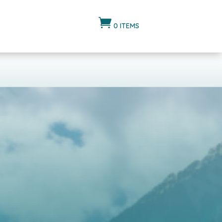

0 ITEMS