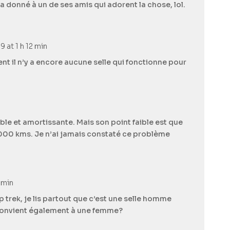
l’a donné à un de ses amis qui adorent la chose, lol.
9 at 1 h 12 min
 il n’y a encore aucune selle qui fonctionne pour
able et amortissante. Mais son point faible est que
5000 kms. Je n’ai jamais constaté ce problème
 min
smp trek, je lis partout que c’est une selle homme
convient également à une femme?