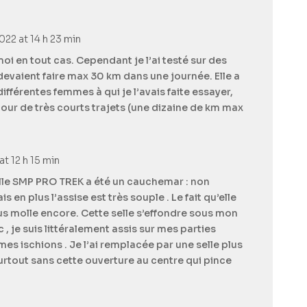
2022 at 14 h 23 min
oi en tout cas. Cependant je l’ai testé sur des
 devaient faire max 30 km dans une journée. Elle a
ifférentes femmes à qui je l’avais faite essayer,
our de très courts trajets (une dizaine de km max
t 12 h 15 min
elle SMP PRO TREK a été un cauchemar : non
s en plus l’assise est très souple . Le fait qu’elle
lus molle encore. Cette selle s’effondre sous mon
, je suis littéralement assis sur mes parties
es ischions . Je l’ai remplacée par une selle plus
surtout sans cette ouverture au centre qui pince