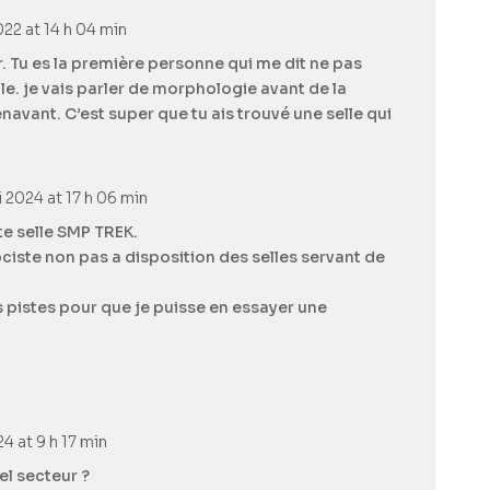
22 at 14 h 04 min
r. Tu es la première personne qui me dit ne pas
le. je vais parler de morphologie avant de la
vant. C’est super que tu ais trouvé une selle qui
 2024 at 17 h 06 min
te selle SMP TREK.
ociste non pas a disposition des selles servant de
s pistes pour que je puisse en essayer une
24 at 9 h 17 min
el secteur ?