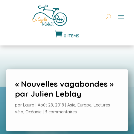

0 ITEMS
« Nouvelles vagabondes »
par Julien Leblay
par
Laura
|
Août 28, 2018
|
Asie
,
Europe
,
Lectures
vélo
,
Océanie
|
3 commentaires