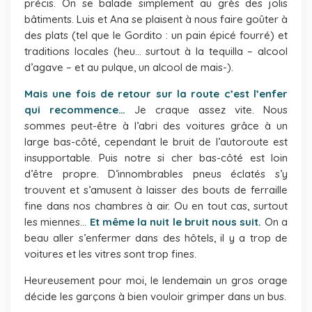
précis. On se balade simplement au grès des jolis
bâtiments. Luis et Ana se plaisent à nous faire goûter à
des plats (tel que le Gordito : un pain épicé fourré) et
traditions locales (heu… surtout à la tequilla – alcool
d’agave – et au pulque, un alcool de mais-).
Mais une fois de retour sur la route c’est l’enfer
qui recommence…
Je craque assez vite. Nous
sommes peut-être à l’abri des voitures grâce à un
large bas-côté, cependant le bruit de l’autoroute est
insupportable. Puis notre si cher bas-côté est loin
d’être propre. D’innombrables pneus éclatés s’y
trouvent et s’amusent à laisser des bouts de ferraille
fine dans nos chambres à air. Ou en tout cas, surtout
les miennes…
Et même la nuit le bruit nous suit.
On a
beau aller s’enfermer dans des hôtels, il y a trop de
voitures et les vitres sont trop fines.
Heureusement pour moi, le lendemain un gros orage
décide les garçons à bien vouloir grimper dans un bus.